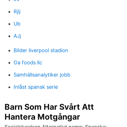
Rjij
Ub
AJj
Bilder liverpool stadion
Oa foods llc
Samhällsanalytiker jobb
Inlåst spansk serie
Barn Som Har Svårt Att
Hantera Motgångar
Socialstyrelsen Alternativt namn: Spanska: