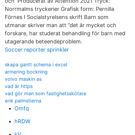
och Producerat av Attention 2021 Tryck:
Norrmalms tryckerier Grafisk form: Pernilla
Förnes I Socialstyrelsens skrift Barn som
utmanar skriver man att ”det är mycket och
forskare, har studerat behandling för barn med
utagerande beteendeproblem.
Soccer reporter sprinkler
skapa gantt schema i excel
armering bockning
volvo maskin as
vad är https
vad gör man som fastighetsskötare
erik palmstierna
Omfq
hRDW
kV