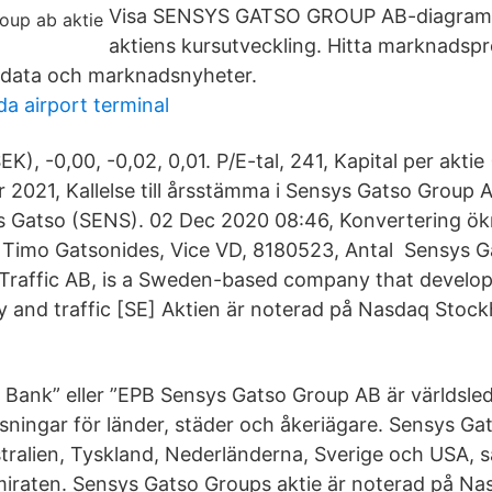
Visa SENSYS GATSO GROUP AB-diagram li
aktiens kursutveckling. Hitta marknadsp
-data och marknadsnyheter.
a airport terminal
EK), -0,00, -0,02, 0,01. P/E-tal, 241, Kapital per aktie 
r 2021, Kallelse till årsstämma i Sensys Gatso Group 
s Gatso (SENS). 02 Dec 2020 08:46, Konvertering ök
 Timo Gatsonides, Vice VD, 8180523, Antal Sensys G
Traffic AB, is a Sweden-based company that develo
ety and traffic [SE] Aktien är noterad på Nasdaq Sto
 Bank” eller ”EPB Sensys Gatso Group AB är världsl
ösningar för länder, städer och åkeriägare. Sensys Ga
tralien, Tyskland, Nederländerna, Sverige och USA, sam
iraten. Sensys Gatso Groups aktie är noterad på Na