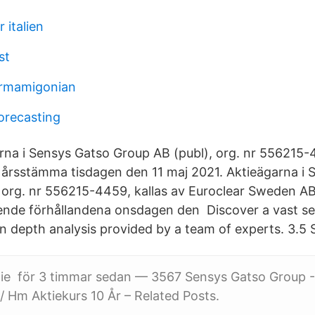
 italien
st
ermamigonian
orecasting
na i Sensys Gatso Group AB (publ), org. nr 556215-
ll årsstämma tisdagen den 11 maj 2021. Aktieägarna i
 org. nr 556215-4459, kallas av Euroclear Sweden AB
nde förhållandena onsdagen den​ Discover a vast se
n depth analysis provided by a team of experts. 3.5 S
ktie för 3 timmar sedan — 3567 Sensys Gatso Group 
 / Hm Aktiekurs 10 År – Related Posts.