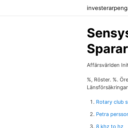
investerarpen
Sensys
Spara
Affärsvärlden Ini
%, Röster. %. Öre
Länsförsäkringar 
Rotary club 
Petra persso
8 khz to hz