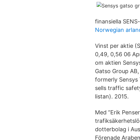
finansiella SENS
Norwegian arland
Vinst per aktie (S
0,49, 0,56 06 Ap
om aktien Sensy
Gatso Group AB,
formerly Sensys 
sells traffic saf
listan). 2015.
Med ”Erik Penser
trafiksäkerhetsl
dotterbolag i Aus
Förenade Arabem