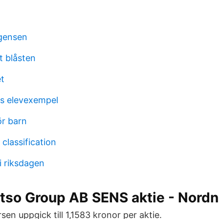
rgensen
 blåsten
et
ys elevexempel
ör barn
classification
i riksdagen
tso Group AB SENS aktie - Nordn
en uppgick till 1,1583 kronor per aktie.