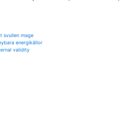
gt svullen mage
ybara energikällor
ternal validity