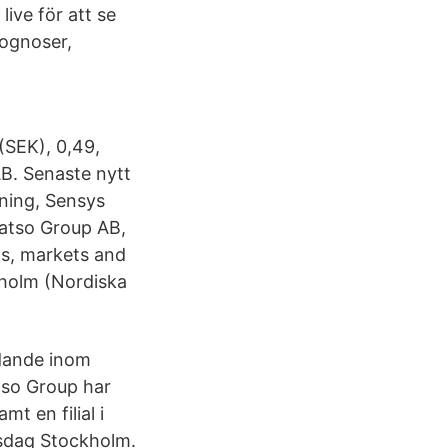
ve för att se
rognoser,
(SEK), 0,​49,
AB. Senaste nytt
ning, Sensys
atso Group AB,
ps, markets and
ckholm (Nordiska
edande inom
tso Group har
t en filial i
sdaq Stockholm.