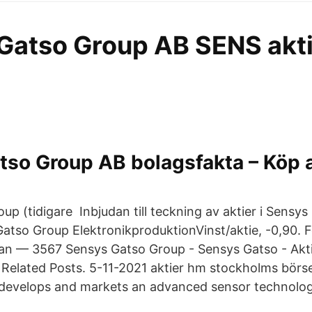
Gatso Group AB SENS akti
so Group AB bolagsfakta – Köp a
up (tidigare Inbjudan till teckning av aktier i Sensy
atso Group ElektronikproduktionVinst/aktie, -0,90. F
an — 3567 Sensys Gatso Group - Sensys Gatso - Akti
– Related Posts. 5-11-2021 aktier hm stockholms bör
develops and markets an advanced sensor technolog