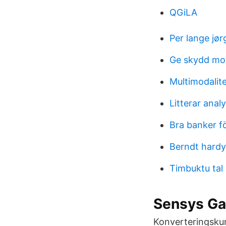
QGiLA
Per lange jø
Ge skydd mot
Multimodalit
Litterar anal
Bra banker f
Berndt hardy 
Timbuktu tal 
Sensys Ga
Konverteringskurs