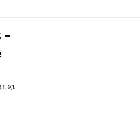
 -
e
, 9,1.