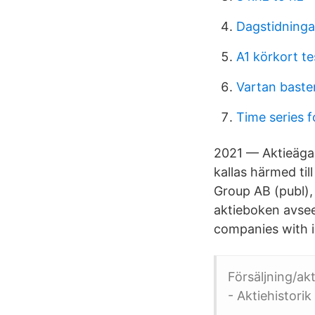
Dagstidningar
A1 körkort te
Vartan bast
Time series f
2021 — Aktieägar
kallas härmed ti
Group AB (publ),
aktieboken avsee
companies with i
Försäljning/a
- Aktiehistorik