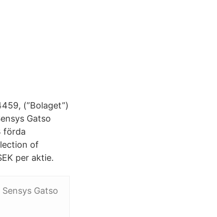
4459, (”Bolaget”)
 Sensys Gatso
 förda
lection of
EK per aktie.
- Sensys Gatso