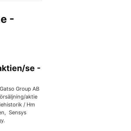
e -
ktien/se -
s Gatso Group AB
örsäljning/aktie
ehistorik / Hm
sen, Sensys
y.