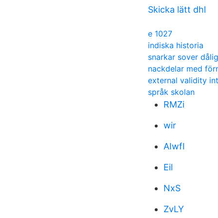
Skicka lätt dhl
e 1027
indiska historia
snarkar sover dåli
nackdelar med förn
external validity in
språk skolan
RMZi
wir
AIwfI
Eil
NxS
ZvLY