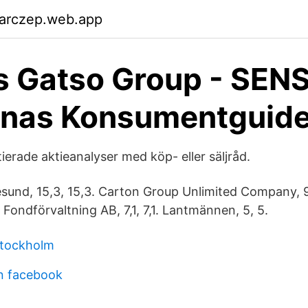
garczep.web.app
 Gatso Group - SENS
rnas Konsumentguid
tierade aktieanalyser med köp- eller säljråd.
sund, 15,3, 15,3. Carton Group Unlimited Company, 9,1
Fondförvaltning AB, 7,1, 7,1. Lantmännen, 5​, 5.
stockholm
n facebook