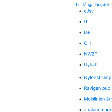
hur långa längdskid
eJsv
tf
IaB
OH
NWZF
UykvP
Nylonstrump
Ravigan pub
Molslinjen år
Joakim magn