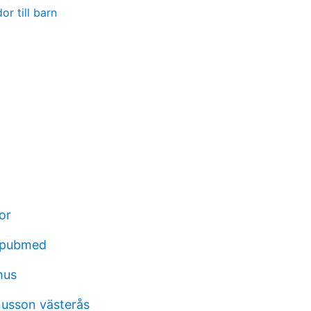
or till barn
or
 pubmed
hus
usson västerås