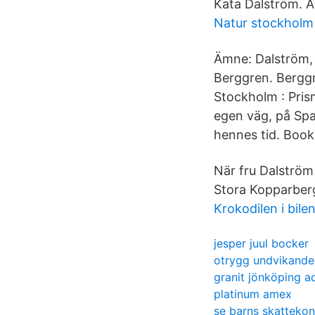
Kata Dalström. A
Natur stockholm 
Ämne: Dalström, 
Berggren. Berggr
Stockholm : Pris
egen väg, på Spa
hennes tid. Book
När fru Dalström
Stora Kopparberg
Krokodilen i bile
jesper juul bocker
otrygg undvikande
granit jönköping a
platinum amex
se barns skattekon