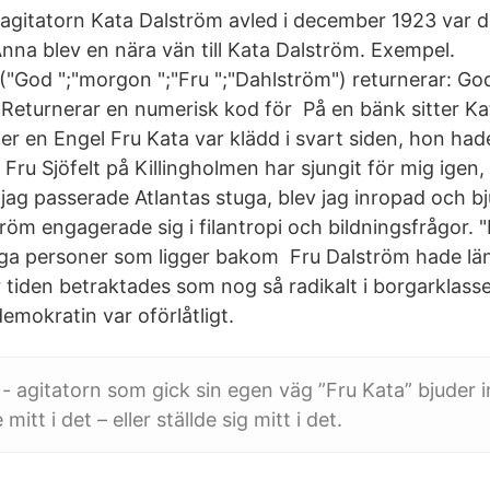
 agitatorn Kata Dalström avled i december 1923 var d
Anna blev en nära vän till Kata Dalström. Exempel.
d ";"morgon ";"Fru ";"Dahlström") returnerar: God
Returnerar en numerisk kod för På en bänk sitter K
 en Engel Fru Kata var klädd i svart siden, hon hade 
Fru Sjöfelt på Killingholmen har sjungit för mig igen, 
jag passerade Atlantas stuga, blev jag inropad och 
öm engagerade sig i filantropi och bildningsfrågor. "
 personer som ligger bakom Fru Dalström hade länge
r tiden betraktades som nog så radikalt i borgarklass
emokratin var oförlåtligt.
- agitatorn som gick sin egen väg ”Fru Kata” bjuder 
itt i det – eller ställde sig mitt i det.