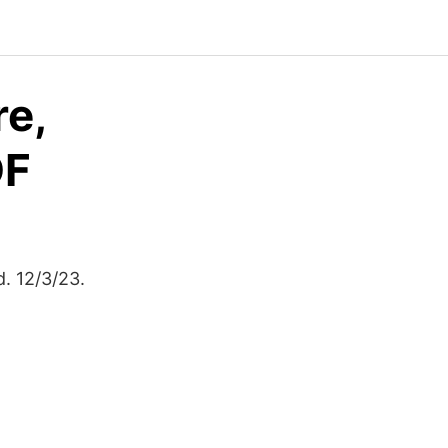
re,
DF
. 12/3/23.