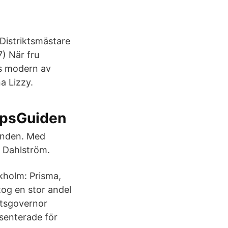
Distriktsmästare
7) När fru
s modern av
a Lizzy.
lopsGuiden
vanden. Med
f Dahlström.
kholm: Prisma,
tog en stor andel
ktsgovernor
esenterade för