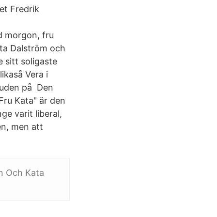
et Fredrik
 morgon, fru
ata Dalström och
sitt soligaste
likaså Vera i
bjuden på Den
Fru Kata" är den
 varit liberal,
en, men att
in Och Kata