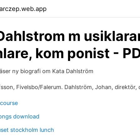
garczep.web.app
Dahlstrom m usiklara
lare, kom ponist - P
läser ny biografi om Kata Dahlström
sson, Fivelsbo/Falerum. Dahlström, Johan, direktör, d
 course
songs download
set stockholm lunch