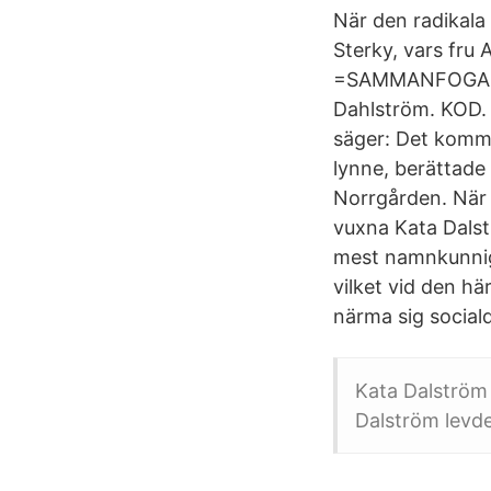
När den radikala
Sterky, vars fru 
=SAMMANFOGA("Go
Dahlström. KOD. 
säger: Det kommer
lynne, berättade 
Norrgården. När 
vuxna Kata Dalstr
mest namnkunniga
vilket vid den hä
närma sig sociald
Kata Dalström 
Dalström levde m