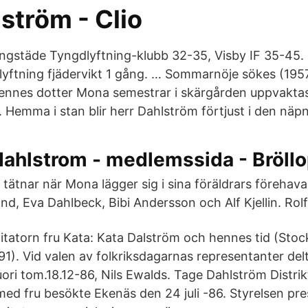
ström - Clio
ngstäde Tyngdlyftning-klubb 32-35, Visby IF 35-45. 
dlyftning fjädervikt 1 gång. … Sommarnöje sökes (195
ennes dotter Mona semestrar i skärgården uppvakta
 Hemma i stan blir herr Dahlström förtjust i den näpn
.dahlstrom - medlemssida - Bröl
a tätnar när Mona lägger sig i sina föräldrars föreha
nd, Eva Dahlbeck, Bibi Andersson och Alf Kjellin. Rol
itatorn fru Kata: Kata Dalström och hennes tid (Stoc
91). Vid valen av folkriksdagarnas representanter del
uori tom.18.12-86, Nils Ewalds. Tage Dahlström Distri
med fru besökte Ekenäs den 24 juli -86. Styrelsen pr