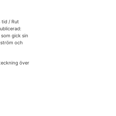
tid / Rut
ublicerad:
 som gick sin
alström och
teckning över