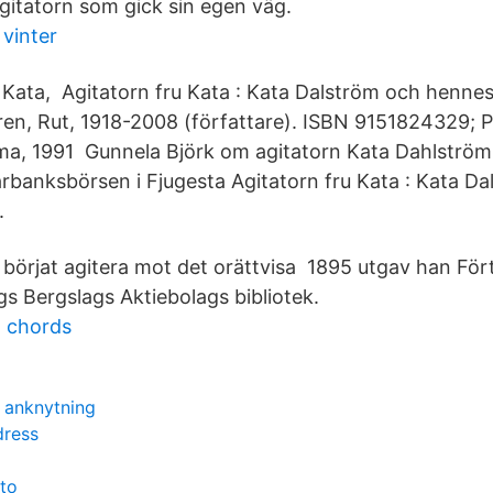
gitatorn som gick sin egen väg.
vinter
Kata, Agitatorn fru Kata : Kata Dalström och hennes 
en, Rut, 1918-2008 (författare). ISBN 9151824329; P
ma, 1991 Gunnela Björk om agitatorn Kata Dahlström
rbanksbörsen i Fjugesta Agitatorn fru Kata : Kata D
.
 börjat agitera mot det orättvisa 1895 utgav han För
s Bergslags Aktiebolags bibliotek.
n chords
 anknytning
dress
to