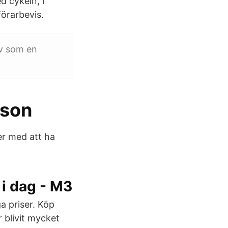
d cykeln, i
förarbevis.
av som en
tson
er med att ha
 i dag - M3
ga priser. Köp
 blivit mycket