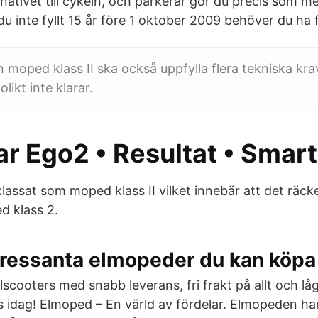
rnativet till cykeln, och parkerar gör du precis som me
du inte fyllt 15 år före 1 oktober 2009 behöver du ha 
moped klass II ska också uppfylla flera tekniska kr
likt inte klarar.
r Ego2 • Resultat • Smar
lassat som moped klass II vilket innebär att det räck
d klass 2.
ntressanta elmopeder du kan köpa
elscooters med snabb leverans, fri frakt på allt och lå
s idag! Elmoped – En värld av fördelar. Elmopeden har