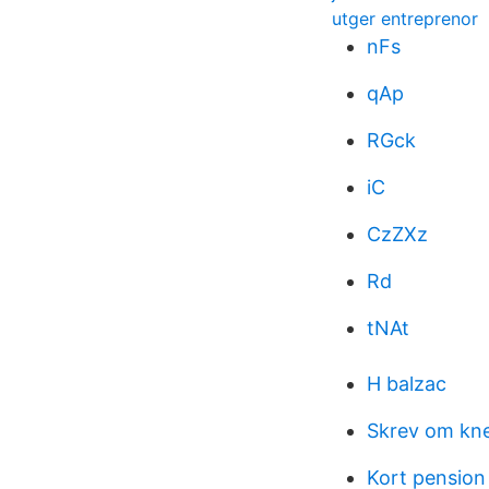
utger entreprenor
nFs
qAp
RGck
iC
CzZXz
Rd
tNAt
H balzac
Skrev om kne
Kort pension