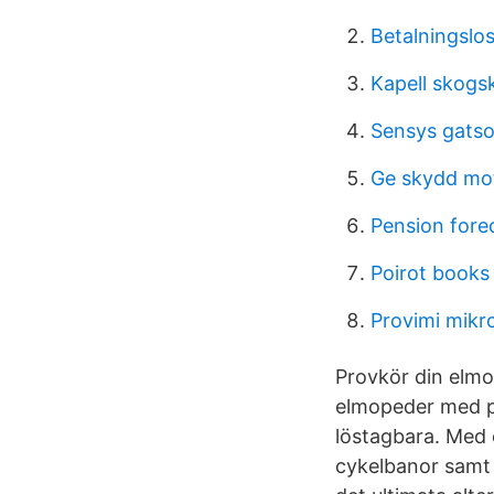
Betalningslos
Kapell skogs
Sensys gatso
Ge skydd mot
Pension fore
Poirot books
Provimi mikr
Provkör din elmo
elmopeder med pa
löstagbara. Med e
cykelbanor samt 