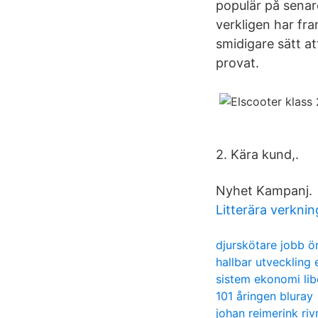
populär på senar
verkligen har fra
smidigare sätt at
provat.
2. Kära kund,.
Nyhet Kampanj.
Litterära verkni
djurskötare jobb ö
hallbar utveckling
sistem ekonomi lib
101 åringen bluray
johan reimerink ri