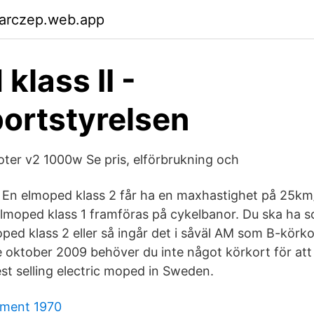
garczep.web.app
klass II -
ortstyrelsen
ter v2 1000w Se pris, elförbrukning och
 En elmoped klass 2 får ha en maxhastighet på 25km/h
 elmoped klass 1 framföras på cykelbanor. Du ska ha s
ped klass 2 eller så ingår det i såväl AM som B-körko
 oktober 2009 behöver du inte något körkort för att
est selling electric moped in Sweden.
oment 1970