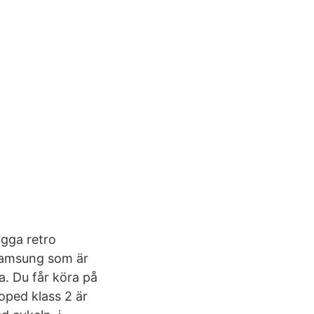
ygga retro
 Samsung som är
a. Du får köra på
oped klass 2 är