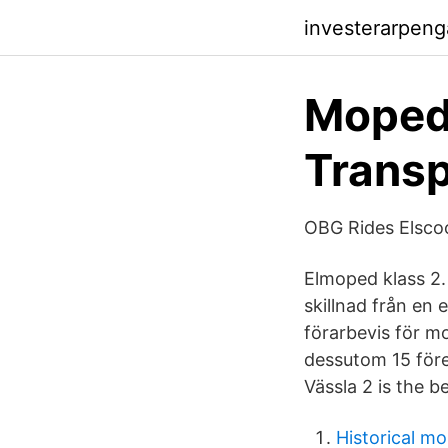
investerarpen
Moped 
Transp
OBG Rides Elscoo
Elmoped klass 2.
skillnad från en
förarbevis för mo
dessutom 15 före
Vässla 2 is the b
Historical m