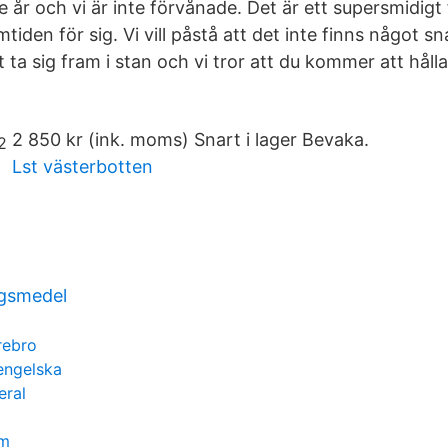
e år och vi är inte förvånade. Det är ett supersmidig
mtiden för sig. Vi vill påstå att det inte finns något 
t ta sig fram i stan och vi tror att du kommer att hål
2 850 kr (ink. moms) Snart i lager Bevaka.
Lst västerbotten
ngsmedel
rebro
 engelska
eral
vm