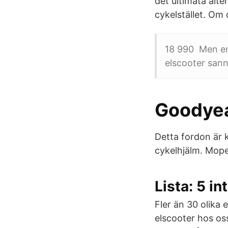
det ultimata alte
cykelstället. Om 
18 990 Men en 
elscooter sanno
Goodyea
Detta fordon är k
cykelhjälm. Mope
Lista: 5 i
Fler än 30 olika 
elscooter hos os